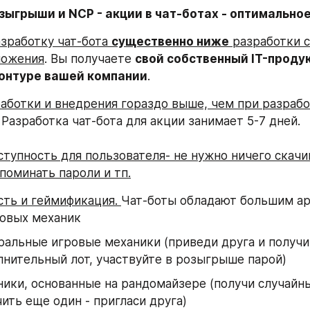
зыгрыши и NCP - акции в чат-ботах - оптимально
азработку чат-бота 
существенно ниже
 разработки с
ложения
. Вы получаете 
свой собственный IT-продук
контуре вашей компании
. 
аботки и внедрения гораздо выше, чем при разработ
  Разработка чат-бота для акции занимает 5-7 дней.
ступность для пользователя- не нужно ничего скачив
поминать пароли и тп.
ть и геймификация. 
Чат-боты обладают большим ар
овых механик 
ральные игровые механики (приведи друга и получи 
лнительный лот, участвуйте в розыгрыше парой)
ики, основанные на рандомайзере (получи случайны
ить еще один - пригласи друга)