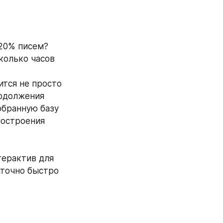
20% писем? 
олько часов  
тся не просто 
одолжения 
бранную базу 
остроения 
ерактив для 
аточно быстро 