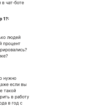
 в чат-боте
1?:

ко людей 
 процент 
рировались? 
ке? 
ю нужно 
аже если вы 
е такой 
ить в работу 
да в год с 