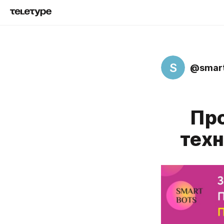
S
@smart
Про
тех