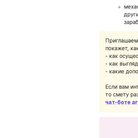
меха
друг
зара
Приглашаем 
покажет, ка
- как осуще
- как выгля
- какие доп
Если вам ин
то смету ра
чат-боте а