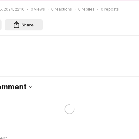
5, 2024, 22:10
0
views
0
reactions
0
replies
0
reposts
Share
Comment