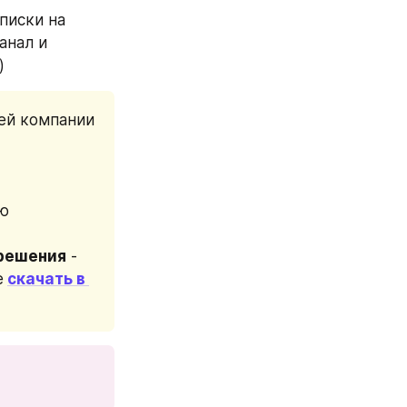
иски на 
нал и 
)
ей компании 
ию
 решения
 - 
е
скачать в 