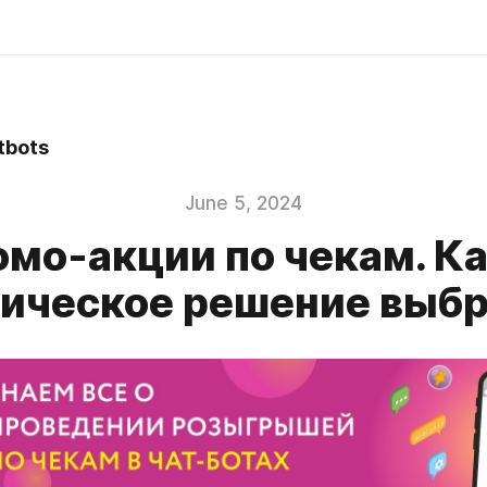
bots
June 5, 2024
мо-акции по чекам. К
ническое решение выбр