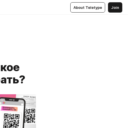
About Teletype
Join
акое
ать?