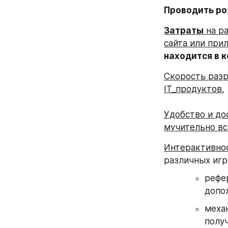
Проводить ро
Затраты
 на р
сайта или при
находится в 
Скорость разр
IT_продуктов.
Удобство и до
мучительно вс
Интерактивнос
различных игр
рефе
допо
механ
получ