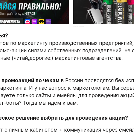
ья?
тов по маркетингу производственных предприятий,
омо-акции силами собственных подразделений, не от
пные (читай,дорогие:) маркетинговые агентства. 
 
промоакций по чекам 
в России проводятся без исп
ркетинга. И у нас вопрос к маркетологам. Вы серье
ьзуете только сайты и емейлы для проведения акций
ат-боты? Тогда мы идем к вам.
еское решение выбрать для проведения акции?
йт с личным кабинетом + коммуникация через емей