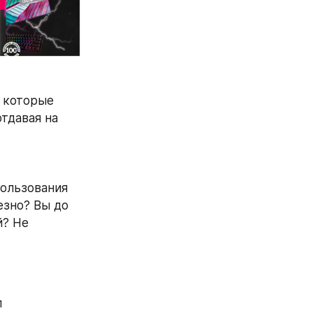
 которые 
давая на 
ользования 
зно? Вы до 
? Не 
л