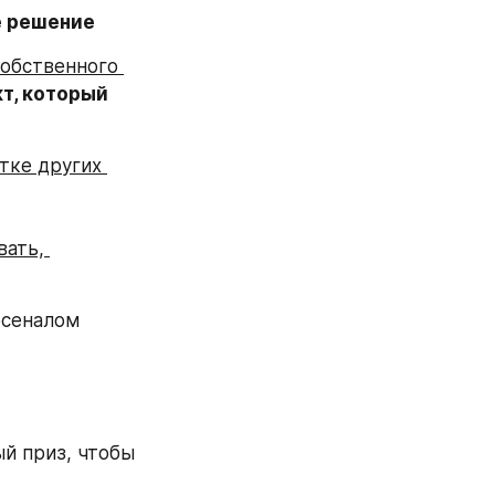
е решение
обственного 
т, который 
ке других 
ать, 
сеналом 
й приз, чтобы 