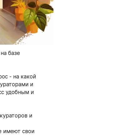
на базе 
с - на какой 
ураторами и 
с удобным и 
кураторов и 
 имеют свои 