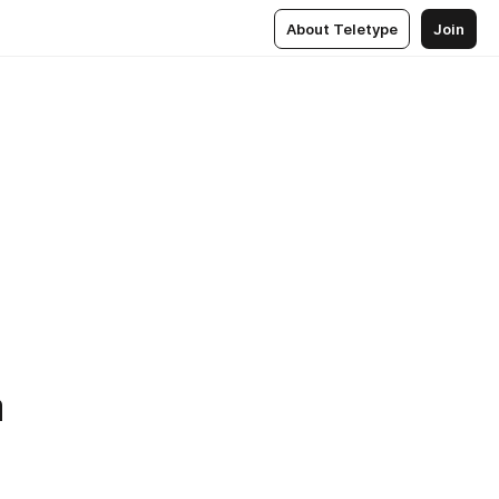
About Teletype
Join
а