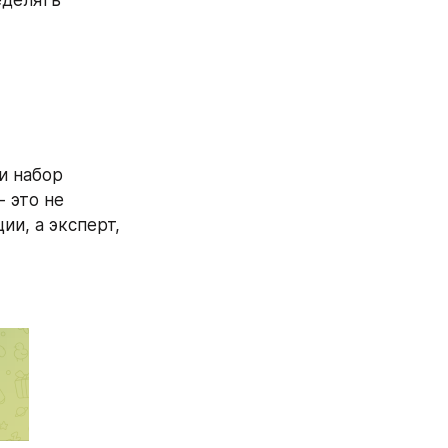
делять 
 набор 
 это не 
, а эксперт, 