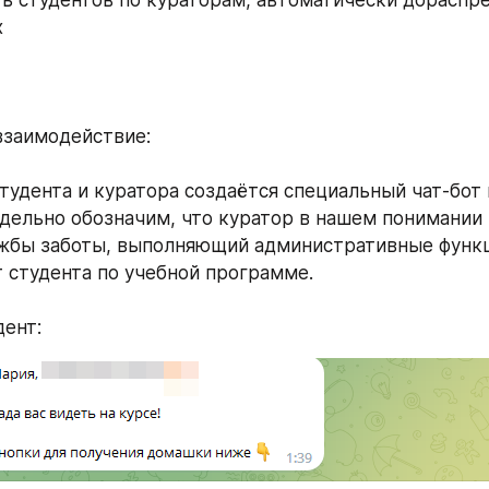
ть студентов по кураторам, автоматически дораспре
х
взаимодействие:
тудента и куратора создаётся специальный чат-бот и
дельно обозначим, что куратор в нашем понимании -
жбы заботы, выполняющий административные функции
 студента по учебной программе.
дент: