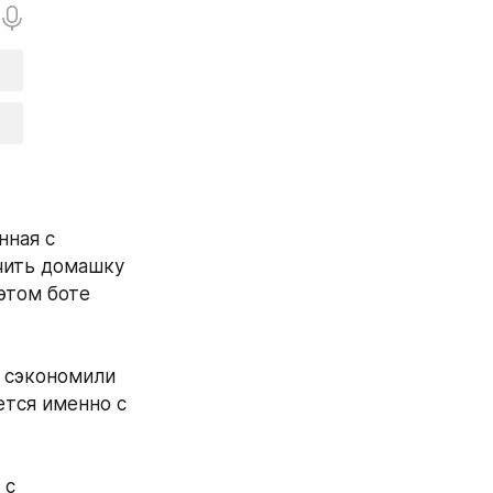
ная с 
чить домашку 
этом боте 
 сэкономили 
тся именно с 
с 