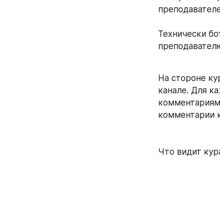
преподавател
Технически бо
преподавателю
⠀
На стороне ку
канале. Для к
комментариями.
комментарии к
Что видит кур