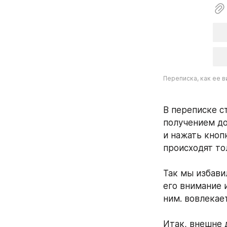
Переписка, как ее в
В переписке с
получением до
и нажать кнопк
происходят то
⠀
Так мы избави
его внимание 
ним. вовлекает
⠀
Итак, внешне д