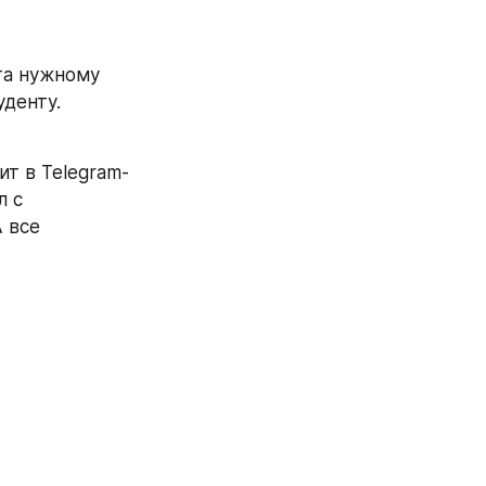
а нужному 
уденту.
т в Telegram- 
 с 
 все 