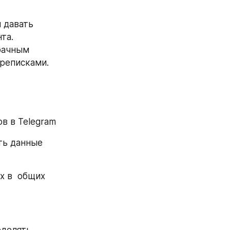
 давать 
та.
рачным 
ереписками.
в в Telegram
ть данные 
 в  общих 