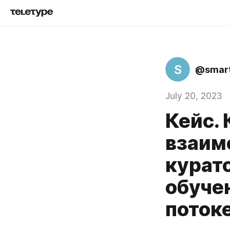
S
@smart
July 20, 2023
Кейс.
взаим
курат
обучен
потоке